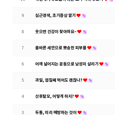
심근경색, 초기증상 알기
9
웃으면 건강이 찾아와요~
8
올바른 세안으로 뽀송한 피부를
7
어깨 넓어지는 운동으로 남성미 살리기
6
과일, 껍질째 먹어도 괜찮나?
5
산후탈모, 어떻게 하지?
4
두통, 미리 예방하는 것이
3