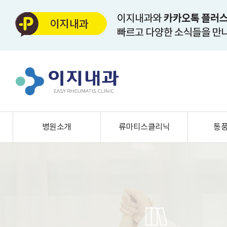
병원소개
류마티스클리닉
통