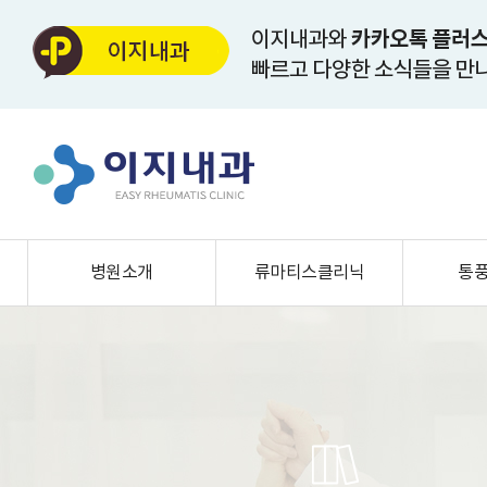
병원소개
류마티스클리닉
통