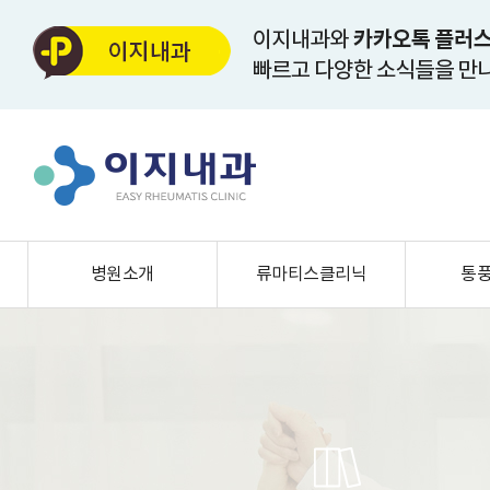
병원소개
류마티스클리닉
통