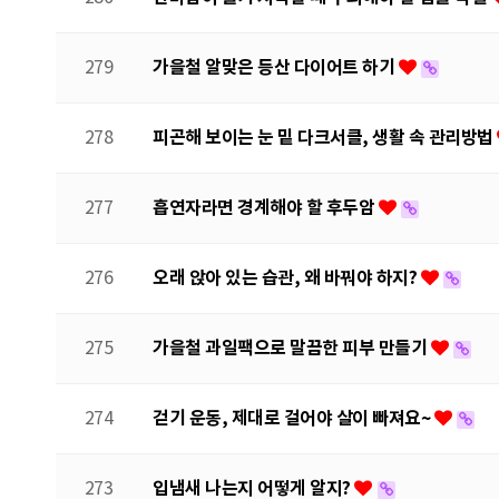
가을철 알맞은 등산 다이어트 하기
279
피곤해 보이는 눈 밑 다크서클, 생활 속 관리방법
278
흡연자라면 경계해야 할 후두암
277
오래 앉아 있는 습관, 왜 바꿔야 하지?
276
가을철 과일팩으로 말끔한 피부 만들기
275
걷기 운동, 제대로 걸어야 살이 빠져요~
274
입냄새 나는지 어떻게 알지?
273