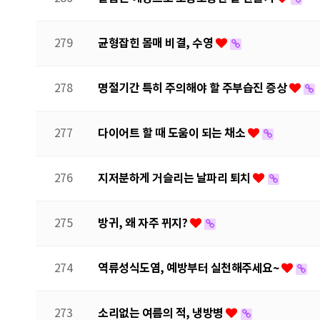
균형잡힌 몸매 비결, 수영
279
명절기간 특히 주의해야 할 주부습진 증상
278
다이어트 할 때 도움이 되는 채소
277
지저분하게 거슬리는 날파리 퇴치
276
방귀, 왜 자주 뀌지?
275
역류성식도염, 예방부터 실천해주세요~
274
소리없는 여름의 적, 냉방병
273