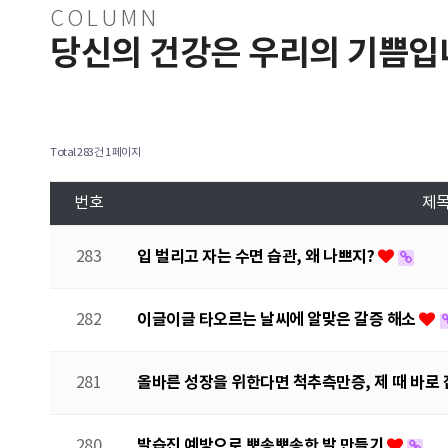
COLUMN
당신의 건강은 우리의 기쁨입
Total 283건
1 페이지
번호
제
입 벌리고 자는 수면 습관, 왜 나쁘지?
283
이글이글 타오르는 날씨에 알맞은 갈증 해소
282
올바른 성장을 위한다면 척추측만증, 제 때 바로
281
발습진 예방으로 뽀송뽀송한 발 만들기
280