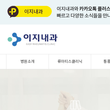
병원소개
류마티스클리닉
통