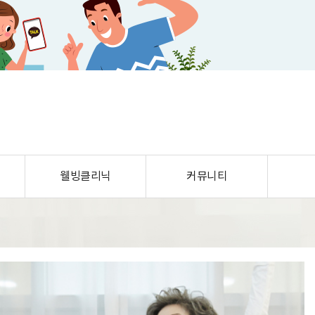
웰빙클리닉
커뮤니티