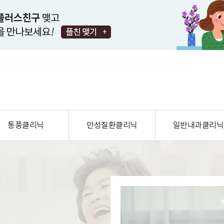
통풍클리닉
만성질환클리닉
일반내과클리닉