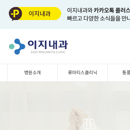
병원소개
류마티스클리닉
통