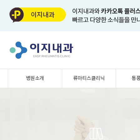
병원소개
류마티스클리닉
통