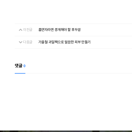
이전글
흡연자라면 경계해야 할 후두암
다음글
가을철 과일팩으로 말끔한 피부 만들기
댓글
0