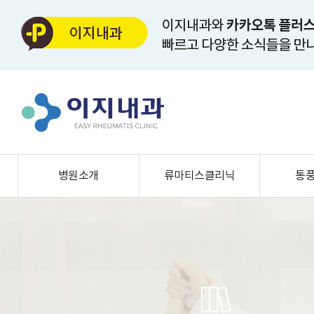
병원소개
류마티스클리닉
통